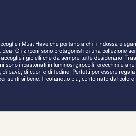
ccoglie i Must Have che portano a chi li indossa elega
 dea. Gli zirconi sono protagonisti di una collezione s
 raccoglie i gioielli che da sempre tutte desiderano. Tra
oni sono incastonati in luminosi girocolli, orecchini e anell
, di pavè, di cuori e di fedine. Perfetti per essere regal
r sentirsi bene. Il cofanetto blu, contornato dal colore 