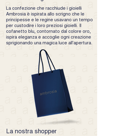
esclusi dalla presente garanzia i difetti
La confezione che racchiude i gioielli
dovuti ad eventi accidentali- utilizzo
Ambrosia è ispirata allo scrigno che le
improprio- alterazioni dovute ad usura
principesse e le regine usavano un tempo
o riparazioni non effettuate dai nostri
per custodire i loro preziosi gioielli. Il
laboratori ovvero ad una manutenzione
cofanetto blu, contornato dal colore oro,
ispira eleganza e accoglie ogni creazione
negligente.
sprigionando una magica luce all'apertura.
La nostra shopper