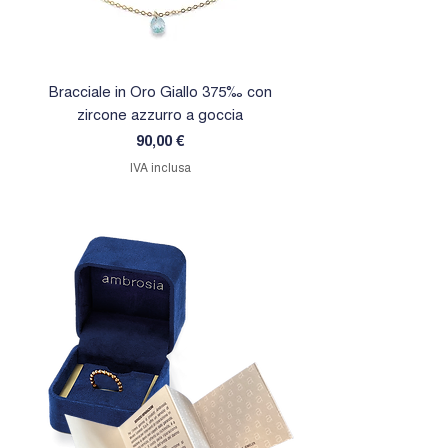
Bracciale in Oro Giallo 375‰ con
Orecchini in Oro Giallo 
zircone azzurro a goccia
zircone rosa a goc
Prezzo
90,00 €
IVA inclusa