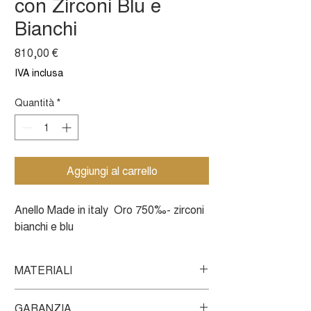
con Zirconi Blu e
Bianchi
Prezzo
810,00 €
IVA inclusa
Quantità
*
Aggiungi al carrello
Anello Made in italy Oro 750‰- zirconi
bianchi e blu
MATERIALI
Questo gioiello di Ambrosia è realizzato in
GARANZIA
oro 750‰ e brillanti zirconi dai nostri