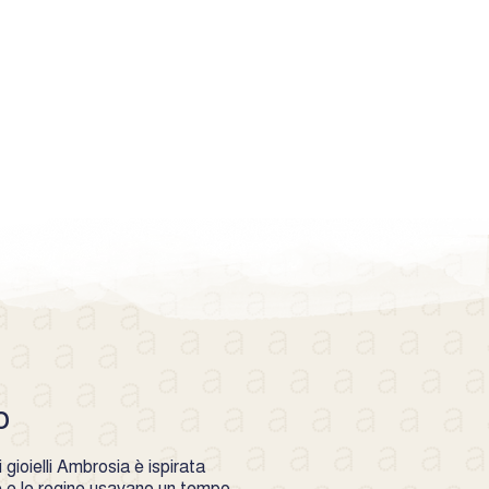
o
gioielli Ambrosia è ispirata
se e le regine usavano un tempo