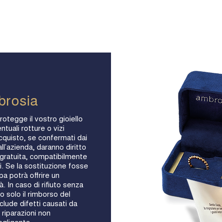
brosia
rotegge il vostro gioiello
ntuali rotture o vizi
acquisto, se confermati dai
ll’azienda, daranno diritto
e gratuita, compatibilmente
oli. Se la sostituzione fosse
a potrà offrire un
à. In caso di rifiuto senza
o solo il rimborso del
lude difetti causati da
 riparazioni non
egligente.