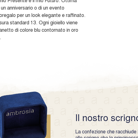
 mio Presente e il mio Futuro. Ottima
 un anniversario o di un evento
egalo per un look elegante e raffinato.
misura standard 13. Ogni gioiello viene
netto di colore blu contornato in oro
.
Il nostro scrign
La confezione che racchiude i 
allo scrigno che le principes