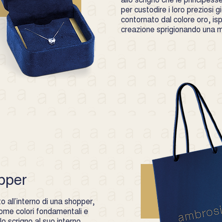
per custodire i loro preziosi gio
contornato dal colore oro, is
creazione sprigionando una ma
pper
 all’interno di una shopper,
 come colori fondamentali e
o scrigno al suo interno