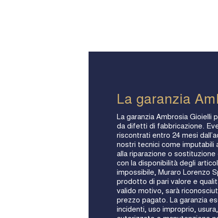
La garanzia Am
La garanzia Ambrosia Gioielli p
da difetti di fabbricazione. Eve
riscontrati entro 24 mesi dall’
nostri tecnici come imputabili a
alla riparazione o sostituzion
con la disponibilità degli artic
impossibile, Muraro Lorenzo Sp
prodotto di pari valore e qualit
valido motivo, sarà riconosciut
prezzo pagato. La garanzia esc
incidenti, uso improprio, usura,
autorizzate o manutenzione n