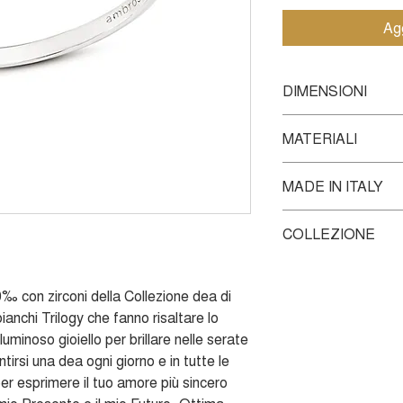
Agg
DIMENSIONI
Misura standard 13
MATERIALI
MADE IN ITALY
Anello in Oro bianco
Ogni prodotto Ambrosi
COLLEZIONE
dei nostri Maestri Ora
viene trasferita in og
Questo gioiello fa pa
con passione, amore 
che raccoglie i Must 
0‰ con zirconi della Collezione dea di
pensata per trasform
Gioielli senza tempo 
ianchi Trilogy che fanno risaltare lo
eleganza e splendore
uminoso gioiello per brillare nelle serate
dea.
Scopri la collez
tirsi una dea ogni giorno e in tutte le
 per esprimere il tuo amore più sincero