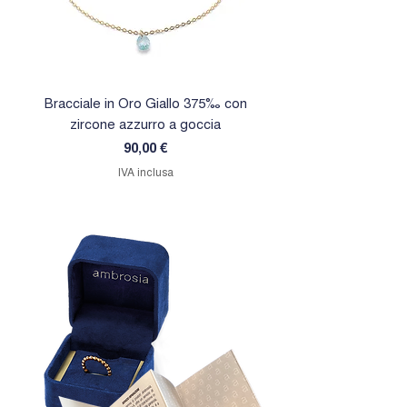
Bracciale in Oro Giallo 375‰ con
Orecchini in Oro Giallo 
zircone azzurro a goccia
zircone rosa a goc
Prezzo
90,00 €
IVA inclusa