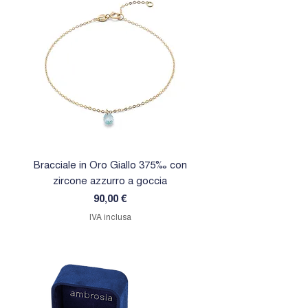
Bracciale in Oro Giallo 375‰ con
Orecchini in Oro Giallo 
zircone azzurro a goccia
zircone rosa a goc
Prezzo
90,00 €
IVA inclusa