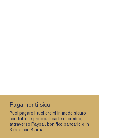
Pagamenti sicuri
Puoi pagare i tuoi ordini in modo sicuro
con tutte le principali carte di credito,
attraverso Paypal, bonifico bancario o in
3 rate con Klarna.