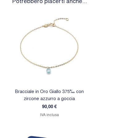
Potrebbero piacerti anche...
Bracciale in Oro Giallo 375‰ con
Orecchini in Oro Giallo 
zircone azzurro a goccia
zircone rosa a goc
Prezzo
90,00 €
IVA inclusa