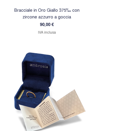
Bracciale in Oro Giallo 375‰ con
Orecchini in Oro Giallo 
zircone azzurro a goccia
zircone rosa a goc
Prezzo
90,00 €
IVA inclusa