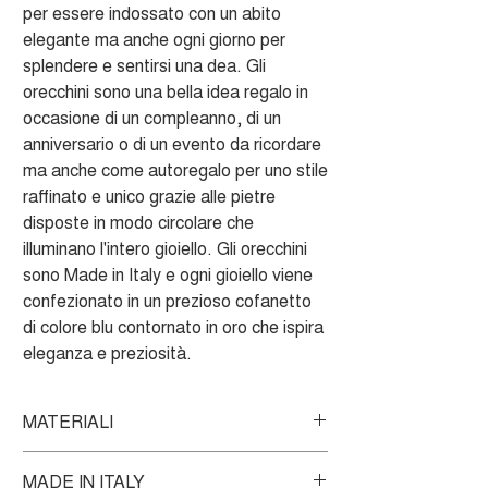
per essere indossato con un abito
elegante ma anche ogni giorno per
splendere e sentirsi una dea. Gli
orecchini sono una bella idea regalo in
occasione di un compleanno, di un
anniversario o di un evento da ricordare
ma anche come autoregalo per uno stile
raffinato e unico grazie alle pietre
disposte in modo circolare che
illuminano l'intero gioiello. Gli orecchini
sono Made in Italy e ogni gioiello viene
confezionato in un prezioso cofanetto
di colore blu contornato in oro che ispira
eleganza e preziosità.
MATERIALI
Orecchini in Oro bianco 750‰, zirconi
MADE IN ITALY
bianchi