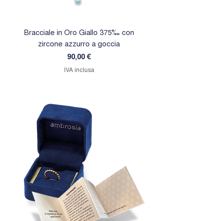
Bracciale in Oro Giallo 375‰ con
Orecchini in Oro Giallo 
zircone azzurro a goccia
zircone rosa a goc
Prezzo
90,00 €
IVA inclusa