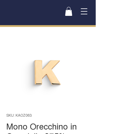
SKU: KAOZ063
Mono Orecchino in