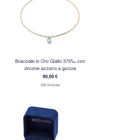
Bracciale in Oro Giallo 375‰ con
Orecchini in Oro Giallo 
zircone azzurro a goccia
zircone rosa a goc
Prezzo
90,00 €
IVA inclusa