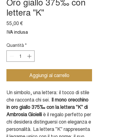
Oro giallo 375‰ con
lettera "K"
Prezzo
55,00 €
IVA inclusa
Quantità
*
Aggiungi al carrello
Un simbolo, una lettera: il tocco di stile
che racconta chi sei.
Il mono orecchino
in oro giallo 375‰ con la lettera "K" di
Ambrosia Gioielli
è il regalo perfetto per
chi desidera distinguersi con eleganza e
personalità. La lettera "K" rappresenta
il legame unico con il tuo nome: il suo