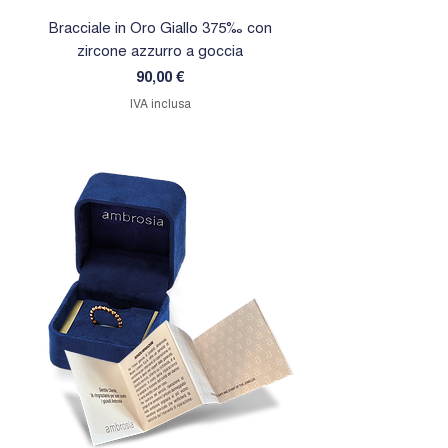
Bracciale in Oro Giallo 375‰ con
Orecchini in Oro Giallo 
zircone azzurro a goccia
zircone rosa a goc
Prezzo
90,00 €
IVA inclusa