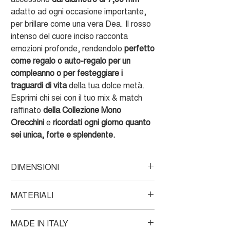
adatto ad ogni occasione importante,
per brillare come una vera Dea. Il rosso
intenso del cuore inciso racconta
emozioni profonde, rendendolo
perfetto
come regalo o auto-regalo per un
compleanno o per festeggiare i
traguardi di vita
della tua dolce metà.
Esprimi chi sei con il tuo mix & match
raffinato
della Collezione Mono
Orecchini
e
ricordati ogni giorno quanto
sei unica, forte e splendente.
DIMENSIONI
Diametro: 7,00 mm
MATERIALI
Spessore: 0,40 mm.
Mono Orecchino in Oro giallo 375‰ con
MADE IN ITALY
smalto colorato.