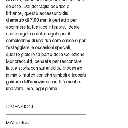
celeste. Dal dettaglio poetico e
brillante, questo accessorio
dal
diametro di 7,00 mm
è perfetto per
esprimere la tua luce interiore. Ideale
come
regalo o auto-regalo per il
compleanno di una tua cara amica o per
festeggiare le occasioni speciali
,
questo gioiello fa parte della Collezione
Monorecchini, pensata per raccontare
la tua storia con autenticità. Indossalo
in mix & match con altri simboli e
lasciati
guidare dall'emozione che ti fa sentire
una vera Dea, ogni giorno.
DIMENSIONI
Diametro: 7,00 mm
MATERIALI
Spessore: 0,40 mm.