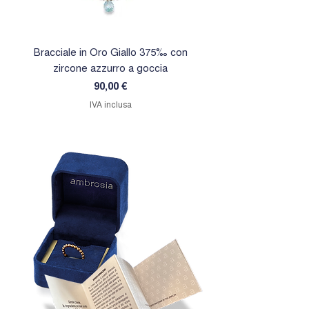
Bracciale in Oro Giallo 375‰ con
Orecchini in Oro Giallo 
zircone azzurro a goccia
zircone rosa a goc
Prezzo
90,00 €
IVA inclusa