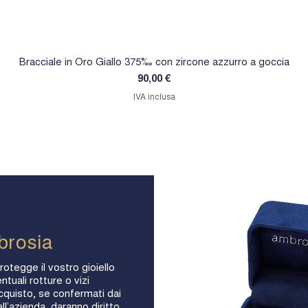
Bracciale in Oro Giallo 375‰ con zircone azzurro a goccia
Prezzo
90,00 €
IVA inclusa
brosia
rotegge il vostro gioiello
ntuali rotture o vizi
acquisto, se confermati dai
ll’azienda, daranno diritto