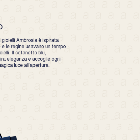
a serio e giustificato motivo tale
tto alla sola restituzione del
te pagato. Sono invece esclusi
zia i difetti dovuti ad eventi
o
o improprio- alterazioni dovute ad
 non effettuate dai nostri
gioielli Ambrosia è ispirata
ad una manutenzione negligente.
se e le regine usavano un tempo
ielli. Il cofanetto blu,
pira eleganza e accoglie ogni
gica luce all'apertura.