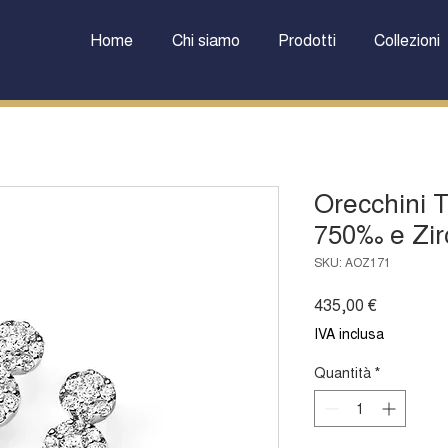
Home
Chi siamo
Prodotti
Collezioni
Orecchini T
750‰ e Zir
SKU: AOZ171
Prezzo
435,00 €
IVA inclusa
Quantità
*