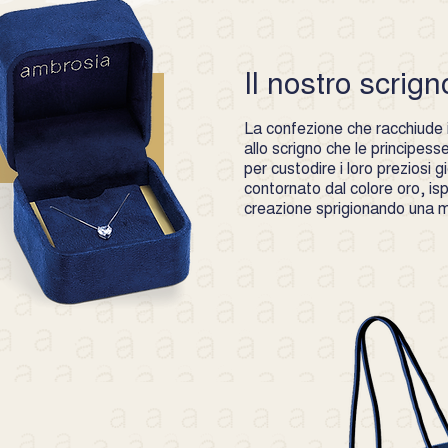
non accettiate senz
offerta- avrete diri
prezzo eventualmen
dalla presente garan
Il nostro scrign
accidentali- utilizz
usura o riparazioni
La confezione che racchiude i 
laboratori ovvero 
allo scrigno che le principes
per custodire i loro preziosi gio
contornato dal colore oro, is
creazione sprigionando una ma