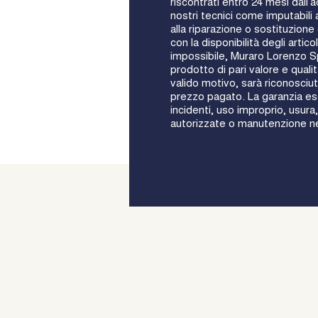
riscontrati entro 24 mesi dall’
nostri tecnici come imputabili a
alla riparazione o sostituzion
con la disponibilità degli artic
impossibile, Muraro Lorenzo Sp
prodotto di pari valore e qualit
valido motivo, sarà riconosciut
prezzo pagato. La garanzia esc
incidenti, uso improprio, usura,
autorizzate o manutenzione n