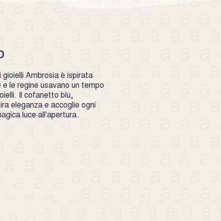
bili dello stesso impiego e qualora
a serio e giustificato motivo tale
tto alla sola restituzione del
te pagato. Sono invece esclusi
o
zia i difetti dovuti ad eventi
o improprio- alterazioni dovute ad
 non effettuate dai nostri
gioielli Ambrosia è ispirata
ad una manutenzione negligente.
se e le regine usavano un tempo
ielli. Il cofanetto blu,
pira eleganza e accoglie ogni
gica luce all'apertura.