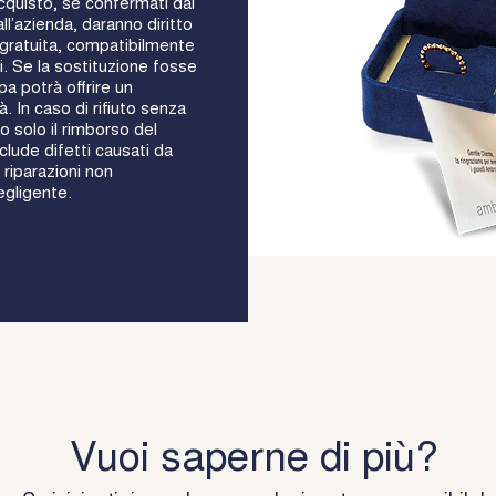
acquisto, se confermati dai
ll’azienda, daranno diritto
e gratuita, compatibilmente
oli. Se la sostituzione fosse
a potrà offrire un
à. In caso di rifiuto senza
o solo il rimborso del
lude difetti causati da
 riparazioni non
egligente.
Vuoi saperne di più?