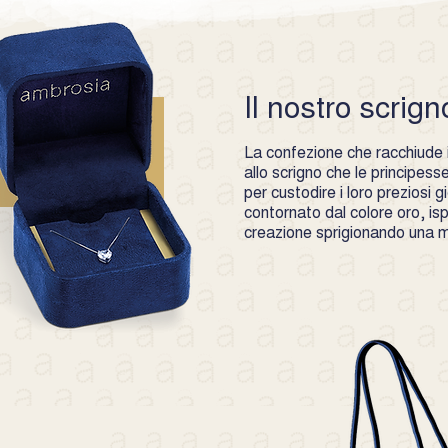
e qualità- suscetti
non accettiate senz
offerta- avrete diri
prezzo eventualmen
Il nostro scrign
dalla presente garan
accidentali- utilizz
usura o riparazioni
La confezione che racchiude i 
laboratori ovvero 
allo scrigno che le principes
per custodire i loro preziosi gio
contornato dal colore oro, is
creazione sprigionando una ma