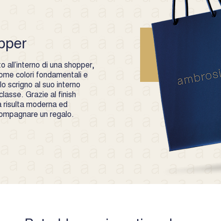
pper
 all’interno di una shopper,
 come colori fondamentali e
o scrigno al suo interno
lasse. Grazie al finish
 risulta moderna ed
compagnare un regalo.