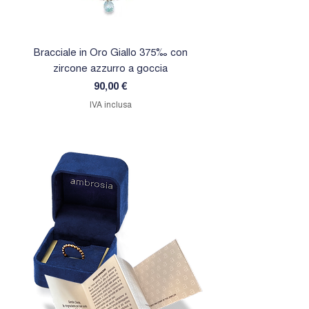
Bracciale in Oro Giallo 375‰ con
Orecchini in Oro Giallo 
zircone azzurro a goccia
zircone rosa a goc
Prezzo
90,00 €
IVA inclusa