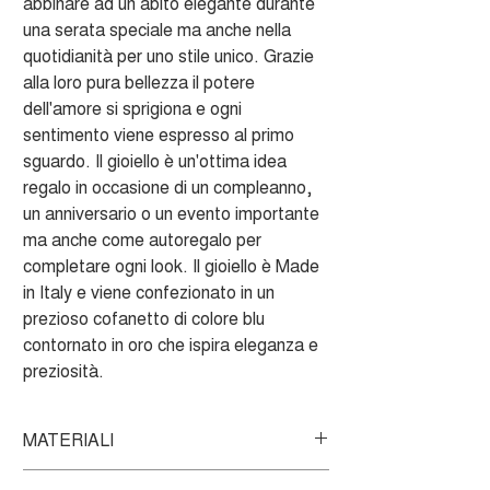
abbinare ad un abito elegante durante
una serata speciale ma anche nella
quotidianità per uno stile unico. Grazie
alla loro pura bellezza il potere
dell'amore si sprigiona e ogni
sentimento viene espresso al primo
sguardo. Il gioiello è un'ottima idea
regalo in occasione di un compleanno,
un anniversario o un evento importante
ma anche come autoregalo per
completare ogni look. Il gioiello è Made
in Italy e viene confezionato in un
prezioso cofanetto di colore blu
contornato in oro che ispira eleganza e
preziosità.
MATERIALI
Orecchini in Oro bianco 750‰, zirconi