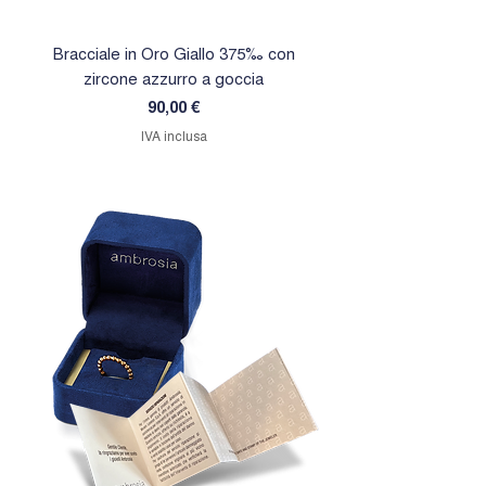
Bracciale in Oro Giallo 375‰ con
Orecchini in Oro Giallo 
zircone azzurro a goccia
zircone rosa a goc
Prezzo
90,00 €
IVA inclusa