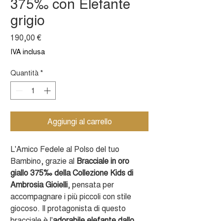
375‰ con Elefante
grigio
Prezzo
190,00 €
IVA inclusa
Quantità
*
Aggiungi al carrello
L'Amico Fedele al Polso del tuo
Bambino, grazie al
Bracciale
in oro
giallo 375‰ della Collezione Kids di
Ambrosia Gioielli
, pensata per
accompagnare i più piccoli con stile
giocoso. Il protagonista di questo
bracciale è l'
adorabile elefante dallo