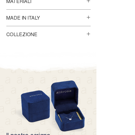
MATERIALI
Misure piastrina centrale: lunghezza 22,00
Bracciale in Oro giallo 375‰ con smalto
mm, larghezza 5,6 mm, spessore 0,40 mm.
MADE IN ITALY
colorato
Ogni prodotto Ambrosia Made in Italy
COLLEZIONE
racchiude l'abilità dei nostri Maestri Orafi.
La tradizione orafa italiana viene trasferita
in ogni singolo gioiello, creato
con passione, amore e gioia. Ogni
creazione in oro è pensata per trasformare
ogni donna in una dea.
Il nostro scrigno