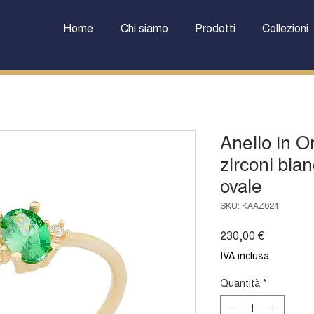
Home
Chi siamo
Prodotti
Collezioni
Anello in O
zirconi bian
ovale
SKU: KAAZ024
Prezzo
230,00 €
IVA inclusa
Quantità
*