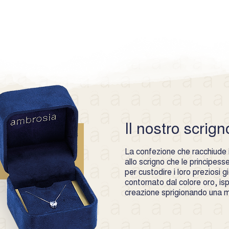
combinazioni sempre 
per essere abbinato c
e personalizzati. Sco
Il nostro scrign
La confezione che racchiude i 
allo scrigno che le principes
per custodire i loro preziosi gio
contornato dal colore oro, is
creazione sprigionando una ma