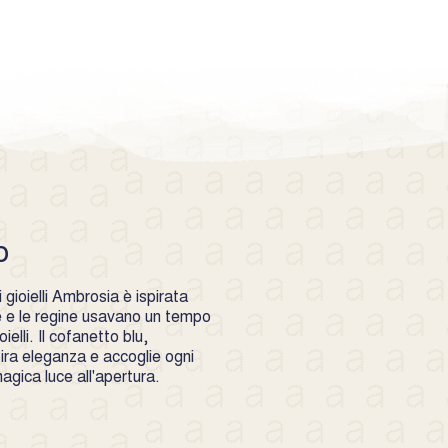
nuove. Ogni gioiello è progettato
on facilità, dando vita a look unici
pri la collezione >
o
gioielli Ambrosia è ispirata
se e le regine usavano un tempo
ielli. Il cofanetto blu,
pira eleganza e accoglie ogni
gica luce all'apertura.