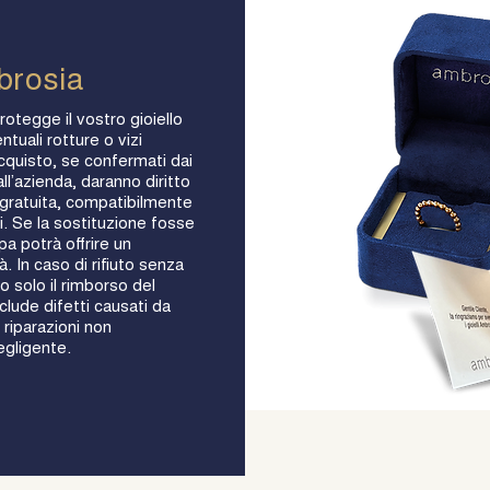
brosia
rotegge il vostro gioiello
ntuali rotture o vizi
acquisto, se confermati dai
ll’azienda, daranno diritto
e gratuita, compatibilmente
oli. Se la sostituzione fosse
a potrà offrire un
à. In caso di rifiuto senza
o solo il rimborso del
lude difetti causati da
 riparazioni non
egligente.