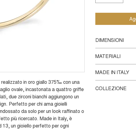
Agg
DIMENSIONI
Misura standard 13
MATERIALI
Anello in Oro giallo
MADE IN ITALY
e, realizzato in oro giallo 375‰ con una
Ogni prodotto Ambrosi
COLLEZIONE
aglio ovale, incastonata a quattro griffe
dei nostri Maestri Ora
 lati, due zirconi bianchi aggiungono un
viene trasferita in og
Questo gioiello fa p
con passione, amore 
ign. Perfetto per chi ama gioielli
una linea dedicata ag
pensata per trasform
 indossato da solo per un look raffinato o
raffinato, perfetta pe
fetto più ricercato. Made in Italy, è
combinare e abbinare 
stacking, questa coll
 13, un gioiello perfetto per ogni
e contemporanei, ide