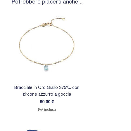
Potrebbero piacerti anche...
Bracciale in Oro Giallo 375‰ con
Orecchini in Oro Giallo 
zircone azzurro a goccia
zircone rosa a goc
Prezzo
90,00 €
IVA inclusa