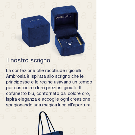
stacking, questa collezione propone gioielli
essenziali e contemporanei, ideali per
essere accostati in combinazioni sempre
nuove. Ogni gioiello è progettato per
essere abbinato con facilità, dando vita a
look unici e personalizzati. Scopri la
collezione >
Il nostro scrigno
La confezione che racchiude i gioielli
Ambrosia è ispirata allo scrigno che le
principesse e le regine usavano un tempo
per custodire i loro preziosi gioielli. Il
cofanetto blu, contornato dal colore oro,
ispira eleganza e accoglie ogni creazione
sprigionando una magica luce all'apertura.